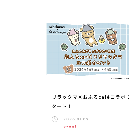
リラックマ×おふろcaféコラボ 
タート！
2026.01.02
event